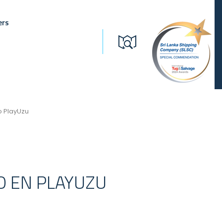
ers
o PlayUzu
O EN PLAYUZU