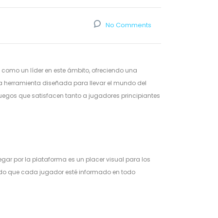
No Comments
como un líder en este ámbito, ofreciendo una
na herramienta diseñada para llevar el mundo del
uegos que satisfacen tanto a jugadores principiantes
gar por la plataforma es un placer visual para los
ndo que cada jugador esté informado en todo