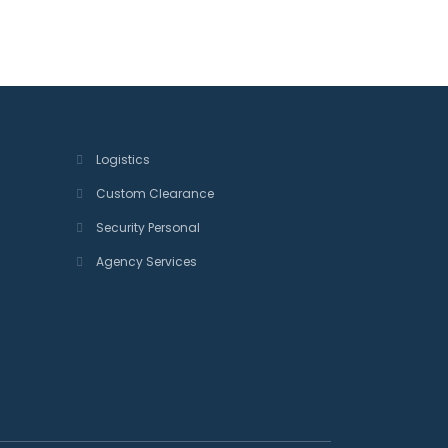
Logistics
Custom Clearance
Security Personal
Agency Services