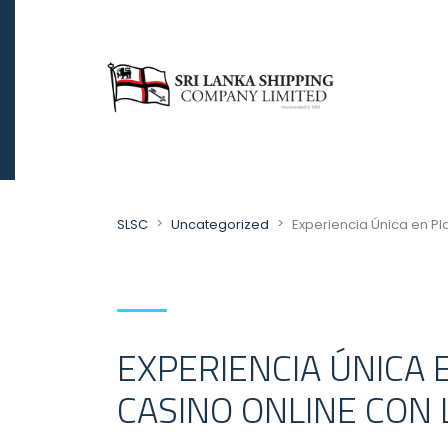
>
>
SLSC
Uncategorized
Experiencia Única en P
EXPERIENCIA ÚNICA
CASINO ONLINE CON 