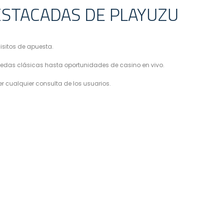
ESTACADAS DE PLAYUZU
isitos de apuesta.
edas clásicas hasta oportunidades de casino en vivo.
er cualquier consulta de los usuarios.