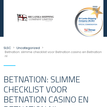
>
>
SLSC
Uncategorized
Betnation: slimme checklist voor Betnation casino en Betnation
nl
BETNATION: SLIMME
CHECKLIST VOOR
BETNATION CASINO EN