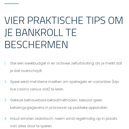
VIER PRAKTISCHE TIPS OM
JE BANKROLL TE
BESCHERMEN
Stel een weekbudget in en activeer zelfuitsluiting als je merkt dat
je dat overschrijdt.
Speel eerst met kleine inzetten om spelregels en varianties (bijv.
live casino versus slot) te leren.
Gebruik betrouwbare betaalmethoden; bewaar geen
betalingsgegevens in je browser op publieke apparaten.
Houd winsten realistisch: neem winst regelmatig op in plaats
van alles door te spelen.