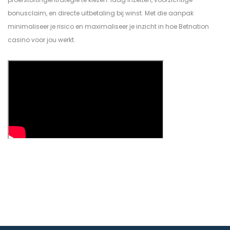
bonusclaim, en directe uitbetaling bij winst. Met die aanpak
minimaliseer je risico en maximaliseer je inzicht in hoe Betnation
casino voor jou werkt.