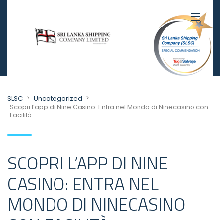
>
>
SLSC
Uncategorized
Scopri l’app di Nine Casino: Entra nel Mondo di Ninecasino con
Facilità
SCOPRI L’APP DI NINE
CASINO: ENTRA NEL
MONDO DI NINECASINO