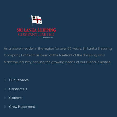
As a proven leader in the region for over 65 years, Sri Lanka Shipping
Company Limited has been at the forefront of the Shipping and
Maritime Industry, serving the growing needs of our Global clientele.
Our Services
Contact Us
Careers
Crew Placement