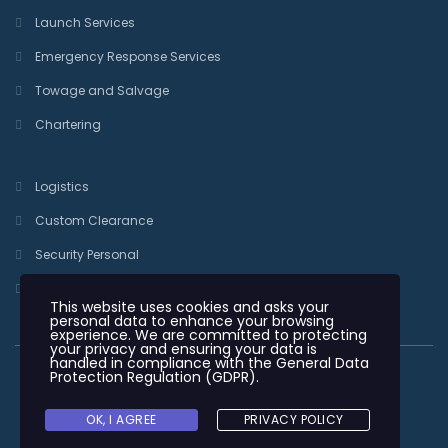
Launch Services
Emergency Response Services
Towage and Salvage
Chartering
Logistics
Custom Clearance
Security Personal
Agency Services
This website uses cookies and asks your
personal data to enhance your browsing
experience. We are committed to protecting
your privacy and ensuring your data is
handled in compliance with the
General Data
Protection Regulation (GDPR)
.
OK, I AGREE
PRIVACY POLICY
Copyright © SLSC. All Rights Reserved