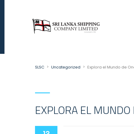
>
>
SLSC
Uncategorized
Explora el Mundo de On
EXPLORA EL MUNDO D