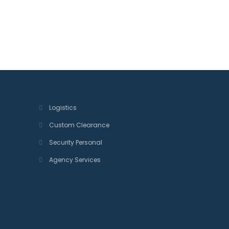
Logistics
Custom Clearance
Security Personal
Agency Services