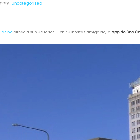
gory:
Uncategorized
Casino
ofrece a sus usuarios. Con su interfaz amigable, la
app de One Ca