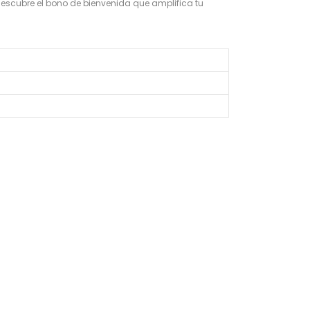
descubre el bono de bienvenida que amplifica tu